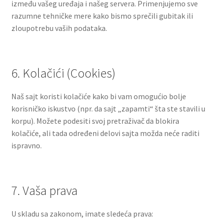
između vašeg uređaja i našeg servera. Primenjujemo sve
razumne tehničke mere kako bismo sprečili gubitak ili
zloupotrebu vaših podataka.
6. Kolačići (Cookies)
Naš sajt koristi kolačiće kako bi vam omogućio bolje
korisničko iskustvo (npr. da sajt „zapamti“ šta ste stavili u
korpu). Možete podesiti svoj pretraživač da blokira
kolačiće, ali tada određeni delovi sajta možda neće raditi
ispravno.
7. Vaša prava
U skladu sa zakonom, imate sledeća prava: