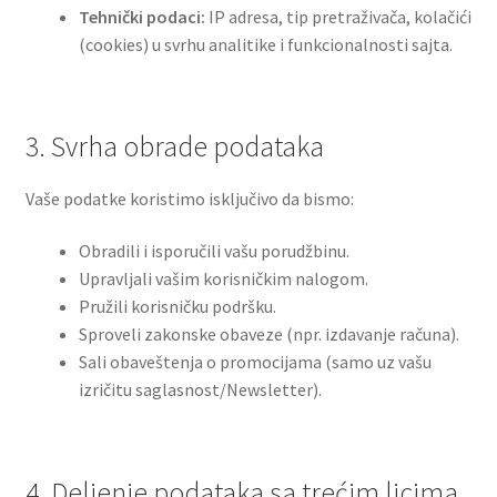
Tehnički podaci:
IP adresa, tip pretraživača, kolačići
(cookies) u svrhu analitike i funkcionalnosti sajta.
3. Svrha obrade podataka
Vaše podatke koristimo isključivo da bismo:
Obradili i isporučili vašu porudžbinu.
Upravljali vašim korisničkim nalogom.
Pružili korisničku podršku.
Sproveli zakonske obaveze (npr. izdavanje računa).
Sali obaveštenja o promocijama (samo uz vašu
izričitu saglasnost/Newsletter).
4. Deljenje podataka sa trećim licima