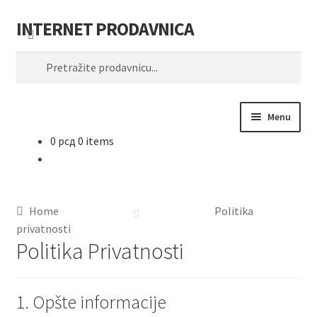
INTERNET PRODAVNICA
Skip
Skip
Search
to
to
Search
navigation
content
for:
Menu
0
рсд
0 items
TONERI
KERTRIDŽI I MASTILA
Home
Politika
RIBONI
privatnosti
Politika Privatnosti
DRUM UNIT
1. Opšte informacije
IoT