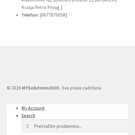
Kralja Petra Prvog ]
Telefon:
[0677870058]
© 2026
MTSolutions DOO
. Sva prava zadržana.
My Account
Search
Search
Search
for: