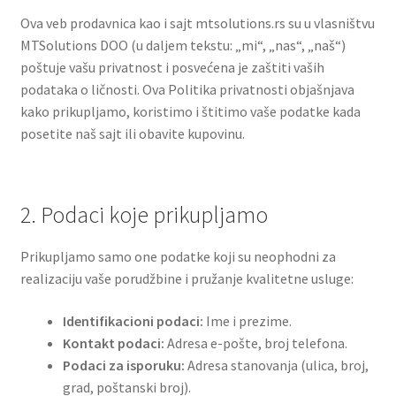
Ova veb prodavnica kao i sajt mtsolutions.rs su u vlasništvu
KANCELARIJA
MTSolutions DOO (u daljem tekstu: „mi“, „nas“, „naš“)
poštuje vašu privatnost i posvećena je zaštiti vaših
AKCIJA
podataka o ličnosti. Ova Politika privatnosti objašnjava
kako prikupljamo, koristimo i štitimo vaše podatke kada
posetite naš sajt ili obavite kupovinu.
2. Podaci koje prikupljamo
Prikupljamo samo one podatke koji su neophodni za
realizaciju vaše porudžbine i pružanje kvalitetne usluge:
Identifikacioni podaci:
Ime i prezime.
Kontakt podaci:
Adresa e-pošte, broj telefona.
Podaci za isporuku:
Adresa stanovanja (ulica, broj,
grad, poštanski broj).