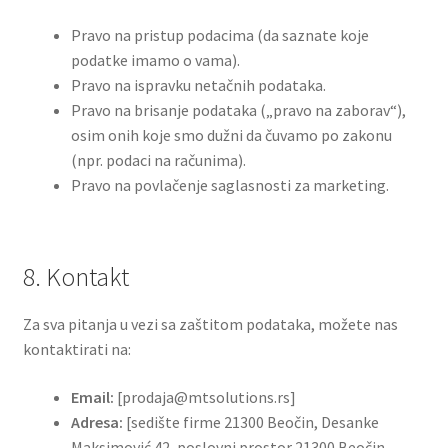
Pravo na pristup podacima (da saznate koje
podatke imamo o vama).
Pravo na ispravku netačnih podataka.
Pravo na brisanje podataka („pravo na zaborav“),
osim onih koje smo dužni da čuvamo po zakonu
(npr. podaci na računima).
Pravo na povlačenje saglasnosti za marketing.
8. Kontakt
Za sva pitanja u vezi sa zaštitom podataka, možete nas
kontaktirati na:
Email:
[prodaja@mtsolutions.rs]
Adresa:
[sedište firme 21300 Beočin, Desanke
Maksimović 42, poslovni prostor 21300 Beočin,