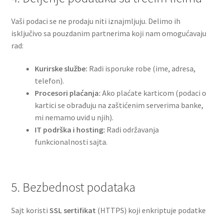
Vaši podaci se ne prodaju niti iznajmljuju. Delimo ih
isključivo sa pouzdanim partnerima koji nam omogućavaju
rad:
Kurirske službe:
Radi isporuke robe (ime, adresa,
telefon).
Procesori plaćanja:
Ako plaćate karticom (podaci o
kartici se obrađuju na zaštićenim serverima banke,
mi nemamo uvid u njih).
IT podrška i hosting:
Radi održavanja
funkcionalnosti sajta.
5. Bezbednost podataka
Sajt koristi
SSL sertifikat
(HTTPS) koji enkriptuje podatke