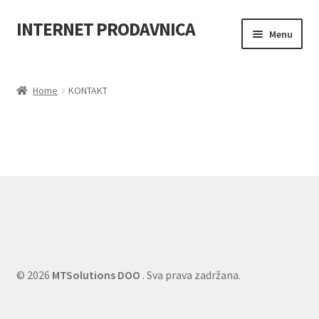
INTERNET PRODAVNICA
Skip
Skip
Menu
to
to
navigation
content
TONERI
Home
KONTAKT
KERTRIDŽI I MASTILA
RIBONI
DRUM UNIT
IoT
KANCELARIJA
© 2026
MTSolutions DOO
. Sva prava zadržana.
AKCIJA