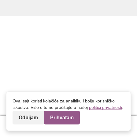
Ovaj sajt koristi kolačiće za analitiku i bolje korisničko
iskustvo. Više o tome pročitajte u našoj
politici privatnosti
.
Odbijam
Prihvatam
0
Search
Search